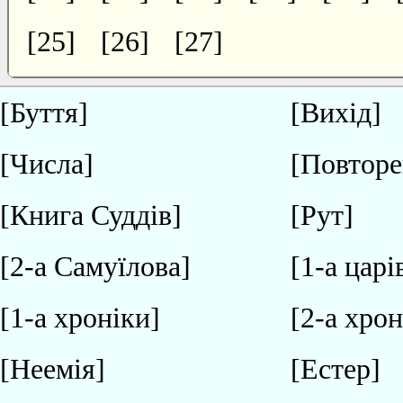
[25]
[26]
[27]
[Буття]
[Вихід]
[Числа]
[Повторе
[Книга Суддів]
[Рут]
[2-а Самуїлова]
[1-а царі
[1-а хроніки]
[2-а хрон
[Неемія]
[Естер]