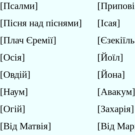
[Псалми]
[Припові
[Пісня над піснями]
[Ісая]
[Плач Єремії]
[Єзекіїль
[Осія]
[Йоїл]
[Овдій]
[Йона]
[Наум]
[Авакум
[Огій]
[Захарія]
[Від Матвія]
[Від Мар