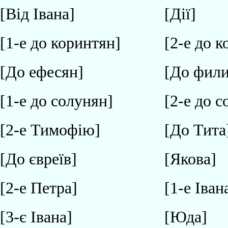
[Від Івана]
[Дії]
[1-е до коринтян]
[2-е до 
[До ефесян]
[До фили
[1-е до солунян]
[2-е до 
[2-е Тимофію]
[До Тита
[До євреїв]
[Якова]
[2-е Петра]
[1-е Іван
[3-є Івана]
[Юда]