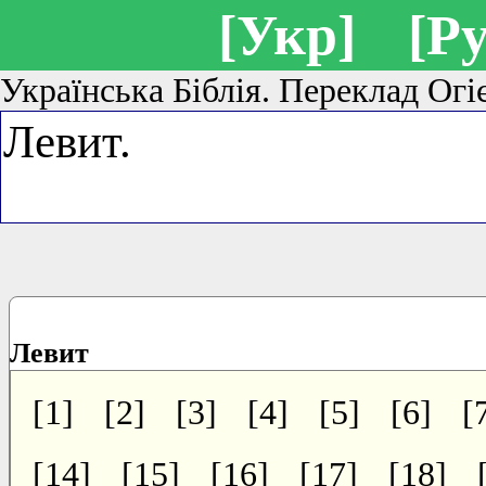
[Укр]
[Ру
Українська Біблія. Переклад Огі
Левит
[1]
[2]
[3]
[4]
[5]
[6]
[
[14]
[15]
[16]
[17]
[18]