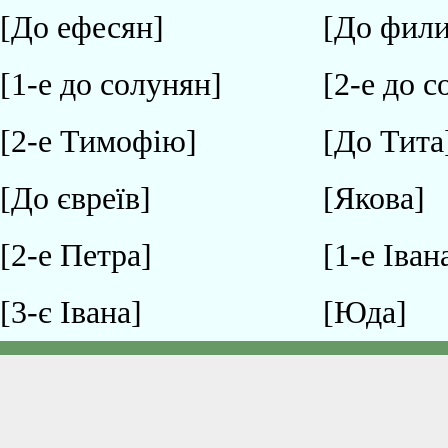
[До ефесян]
[До фили
[1-е до солунян]
[2-е до 
[2-е Тимофію]
[До Тита
[До євреїв]
[Якова]
[2-е Петра]
[1-е Іван
[3-є Івана]
[Юда]