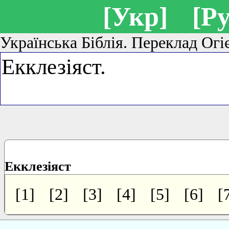
[Укр]
[Ру
Українська Біблія. Переклад Огі
Екклезіяст
[1]
[2]
[3]
[4]
[5]
[6]
[