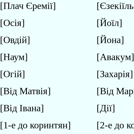
[Плач Єремії]
[Єзекіїль
[Осія]
[Йоїл]
[Овдій]
[Йона]
[Наум]
[Авакум
[Огій]
[Захарія]
[Від Матвія]
[Від Мар
[Від Івана]
[Дії]
[1-е до коринтян]
[2-е до 