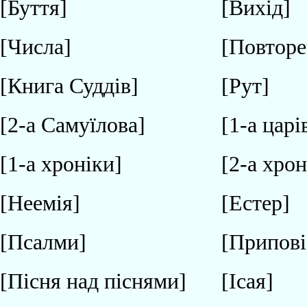
[Буття]
[Вихід]
[Числа]
[Повторе
[Книга Суддів]
[Рут]
[2-а Самуїлова]
[1-а царі
[1-а хроніки]
[2-а хрон
[Неемія]
[Естер]
[Псалми]
[Припові
[Пісня над піснями]
[Ісая]