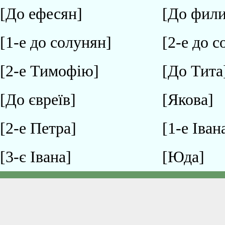
[До ефесян]
[До фили
[1-е до солунян]
[2-е до 
[2-е Тимофію]
[До Тита
[До євреїв]
[Якова]
[2-е Петра]
[1-е Іван
[3-є Івана]
[Юда]