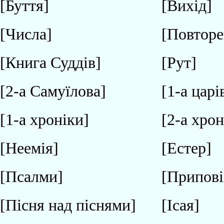
[Буття]
[Вихід]
[Числа]
[Повторе
[Книга Суддів]
[Рут]
[2-а Самуїлова]
[1-а царі
[1-а хроніки]
[2-а хрон
[Неемія]
[Естер]
[Псалми]
[Припові
[Пісня над піснями]
[Ісая]