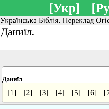
[Укр]
[Ру
Українська Біблія. Переклад Огі
Даниїл
[1]
[2]
[3]
[4]
[5]
[6]
[