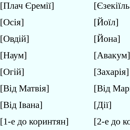
[Плач Єремії]
[Єзекіїль
[Осія]
[Йоїл]
[Овдій]
[Йона]
[Наум]
[Авакум
[Огій]
[Захарія]
[Від Матвія]
[Від Мар
[Від Івана]
[Дії]
[1-е до коринтян]
[2-е до 