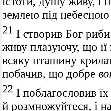
істоти, душу живу, і 
землею під небесною
21
І створив Бог риби 
живу плазуючу, що її 
всяку пташину крилату
побачив, що добре
во
22
І поблагословив їх
й розмножуйтеся, і н