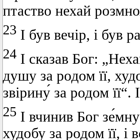
птаство нехай розмно
23
І був вечір, і був 
24
І сказав Бог: „Нех
душу за родом її, худ
звірину́ за родом її“. 
25
І вчинив Бог зе́мну 
худобу за родом її, і 