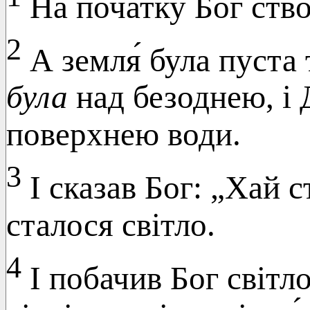
На поча́тку Бог ств
2
А земля́ була пуста 
була
над безоднею, і
поверхнею води.
3
І сказав Бог: „Хай с
сталося світло.
4
І побачив Бог світл