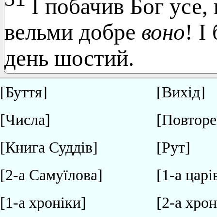
І побачив Бог усе,
вельми добре
воно
! І
день шостий.
[Буття]
[Вихід]
[Числа]
[Повторе
[Книга Суддів]
[Рут]
[2-а Самуїлова]
[1-а царі
[1-а хроніки]
[2-а хрон