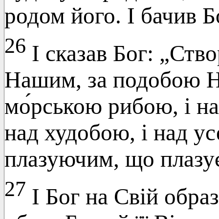
родом його. І бачив 
26
І сказав Бог: „Ств
Нашим, за подобою Н
мо́рською рибою, і н
над худобою, і над ус
плазуючим, що плазує
27
І Бог на Свій обра