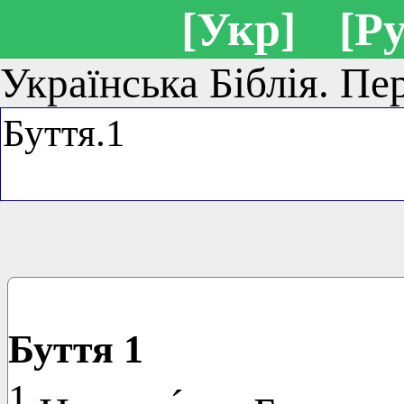
[Укр]
[Ру
Українська Біблія. Пе
Буття 1
1