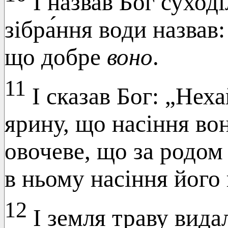
І назвав Бог суході
зібра́ння води назвав
що добре
воно
.
11
І сказав Бог: „Неха
ярину, що насіння вон
овочеве, що за родом
в ньому насіння його 
12
І земля траву вида