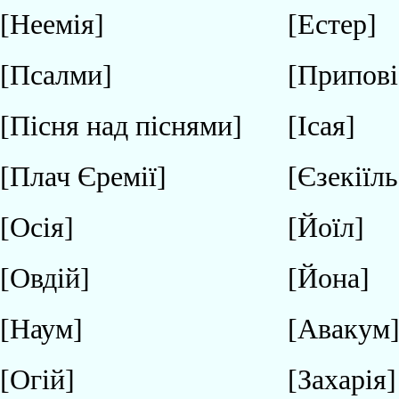
[Неемія]
[Естер]
[Псалми]
[Припові
[Пісня над піснями]
[Ісая]
[Плач Єремії]
[Єзекіїль
[Осія]
[Йоїл]
[Овдій]
[Йона]
[Наум]
[Авакум
[Огій]
[Захарія]