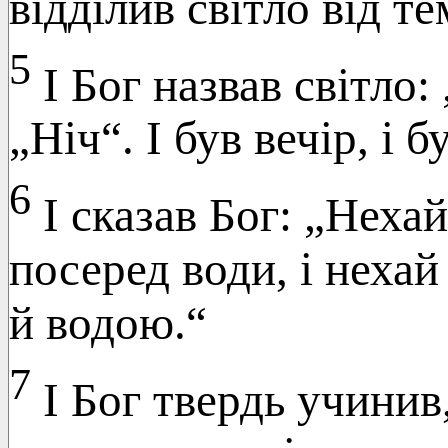
відділив світло від те
5
І Бог назвав світло:
„Ніч“. І був вечір, і
6
І сказав Бог: „Нехай
посеред води, і нехай
й водою.“
7
І Бог твердь учинив,