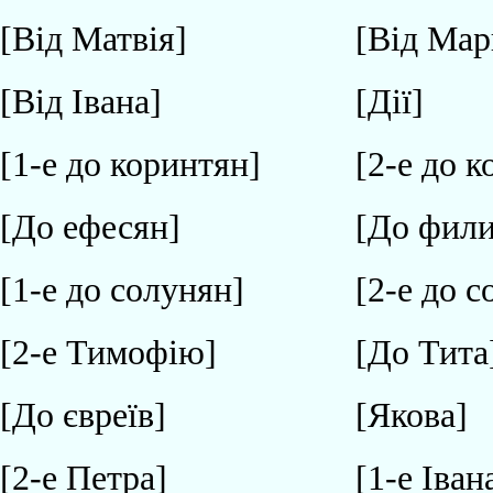
[Від Матвія]
[Від Мар
[Від Івана]
[Дії]
[1-е до коринтян]
[2-е до 
[До ефесян]
[До фили
[1-е до солунян]
[2-е до 
[2-е Тимофію]
[До Тита
[До євреїв]
[Якова]
[2-е Петра]
[1-е Іван