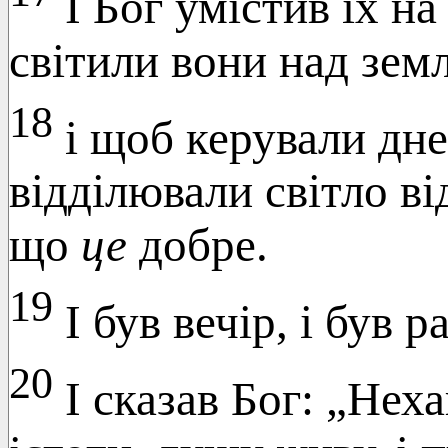
І Бог умістив їх на
світили вони над зем
18
і щоб керували дне
відділювали світло від
що
це
добре.
19
І був вечір, і був 
20
І сказав Бог: „Неха