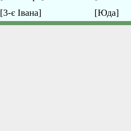
[3-є Івана]
[Юда]