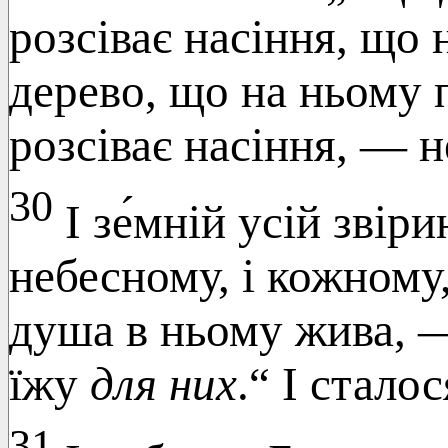
розсіває насіння, що н
дерево, що на ньому 
розсіває насіння, — 
30
І зе́мній усій звіри
небесному, і кожному
душа в ньому жива, —
їжу
для них
.“ І сталос
31