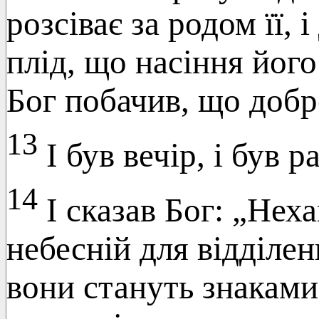
розсіває за родом її,
плід, що насіння його
Бог побачив, що доб
13
І був вечір, і був 
14
І сказав Бог: „Неха
небесній для відділенн
вони стануть знаками