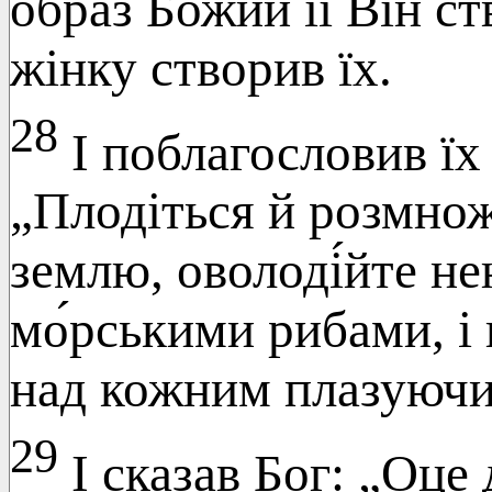
образ Божий її Він ст
жінку створив їх.
28
І поблагословив їх 
„Плодіться й розмнож
землю, оволоді́йте не
мо́рськими рибами, і
над кожним плазуючи
29
І сказав Бог: „Оце