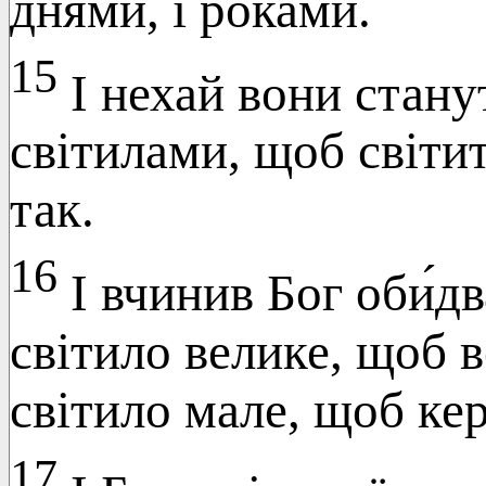
днями, і роками.
15
І нехай вони станут
світилами, щоб світит
так.
16
І вчинив Бог оби́дв
світило велике, щоб в
світило мале, щоб кер
17