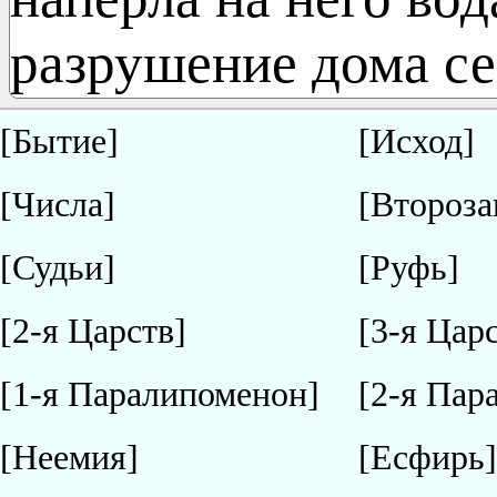
разрушение дома се
[Бытие]
[Исход]
[Числа]
[Второза
[Судьи]
[Руфь]
[2-я Царств]
[3-я Цар
[1-я Паралипоменон]
[2-я Пар
[Неемия]
[Есфирь