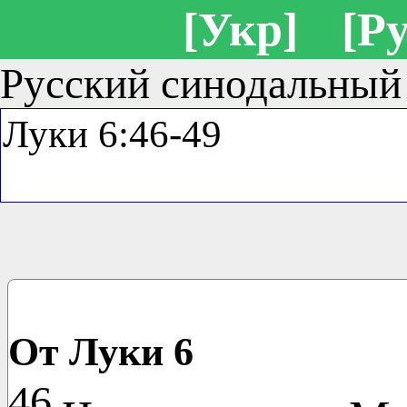
[Укр]
[Ру
Русский синодальный
От Луки 6
46