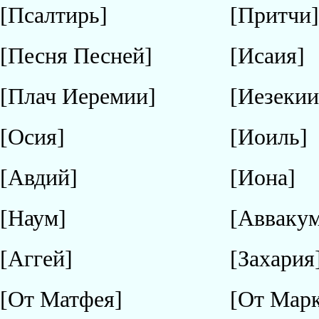
[Псалтирь]
[Притчи
[Песня Песней]
[Исаия]
[Плач Иеремии]
[Иезекии
[Осия]
[Иоиль]
[Авдий]
[Иона]
[Наум]
[Авваку
[Аггей]
[Захария
[От Матфея]
[От Марк