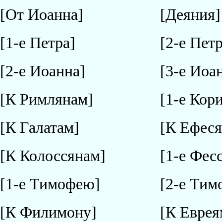
[От Иоанна]
[Деяния]
[1-е Петра]
[2-е Петр
[2-е Иоанна]
[3-е Иоа
[К Римлянам]
[1-е Кор
[К Галатам]
[К Ефес
[К Колоссянам]
[1-е Фес
[1-е Тимофею]
[2-е Тим
[К Филимону]
[К Еврея