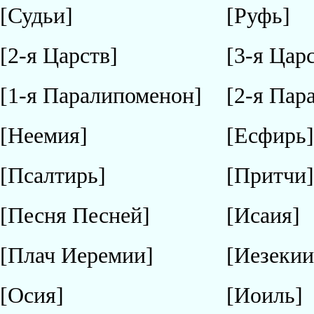
[Судьи]
[Руфь]
[2-я Царств]
[3-я Цар
[1-я Паралипоменон]
[2-я Пар
[Неемия]
[Есфирь
[Псалтирь]
[Притчи
[Песня Песней]
[Исаия]
[Плач Иеремии]
[Иезекии
[Осия]
[Иоиль]