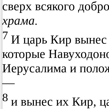
сверх всякого добр
храма.
7
И царь Кир вынес
которые Навуходоно
Иерусалима и полож
—
8
и вынес их Кир, 