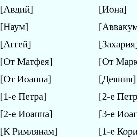
[Авдий]
[Иона]
[Наум]
[Авваку
[Аггей]
[Захария
[От Матфея]
[От Марк
[От Иоанна]
[Деяния]
[1-е Петра]
[2-е Петр
[2-е Иоанна]
[3-е Иоа
[К Римлянам]
[1-е Кор