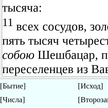
тысяча:
11
всех сосудов, зо
пять тысяч четырес
собою
Шешбацар, п
переселенцев из Ва
[Бытие]
[Исход]
[Числа]
[Второза