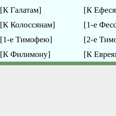
[К Галатам]
[К Ефес
[К Колоссянам]
[1-е Фес
[1-е Тимофею]
[2-е Тим
[К Филимону]
[К Еврея