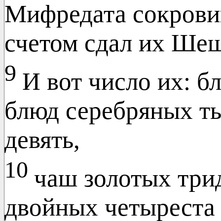
Мифредата сокрови
счетом сдал их Ше
9
И вот число их: б
блюд серебряных ты
девять,
10
чаш золотых три
двойных четыреста 